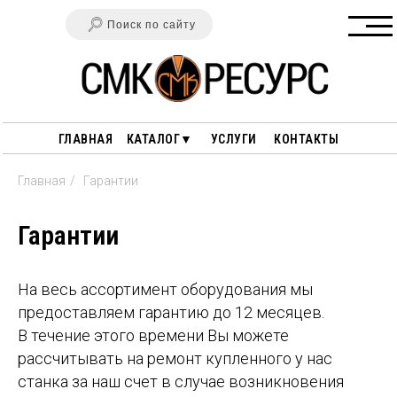
Поиск по сайту
ГЛАВНАЯ
КАТАЛОГ▼
УСЛУГИ
КОНТАКТЫ
Главная
/
Гарантии
Гарантии
На весь ассортимент оборудования мы
ГАРАНТИИ
ПОЛЕЗНЫЕ СТАТЬИ
предоставляем гарантию до 12 месяцев.
В течение этого времени Вы можете
ОПЛАТА И ДОСТАВКА
рассчитывать на ремонт купленного у нас
ПЕРЕРАБОТКА ДРЕВЕСИНЫ
О НАС
ПЕРЕРАБОТКА РЕЗИНЫ
станка за наш счет в случае возникновения
ПЕРЕРАБОТКА ПЛАСТИКА
СТАНКИ ДЛЯ РАЗДЕЛКИ