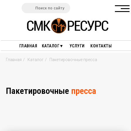
Поиск по сайту
ГЛАВНАЯ
КАТАЛОГ▼
УСЛУГИ
КОНТАКТЫ
Главная
/
Каталог
/
Пакетировочные пресса
Пакетировочные
пресса
ГАРАНТИИ
ПОЛЕЗНЫЕ СТАТЬИ
ОПЛАТА И ДОСТАВКА
ПЕРЕРАБОТКА ДРЕВЕСИНЫ
О НАС
ПЕРЕРАБОТКА РЕЗИНЫ
ПЕРЕРАБОТКА ПЛАСТИКА
СТАНКИ ДЛЯ РАЗДЕЛКИ