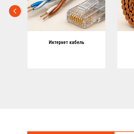
ь
Интернет кабель
ле,