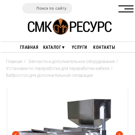
Поиск по сайту
ГЛАВНАЯ
КАТАЛОГ▼
УСЛУГИ
КОНТАКТЫ
Главная
/
Запчасти и дополнительное оборудование
/
Установки по переработки для переработки кабеля
/
Вибростол для дополнительной сепарации
ГАРАНТИИ
ПОЛЕЗНЫЕ СТАТЬИ
ОПЛАТА И ДОСТАВКА
ПЕРЕРАБОТКА ДРЕВЕСИНЫ
О НАС
ПЕРЕРАБОТКА РЕЗИНЫ
ПЕРЕРАБОТКА ПЛАСТИКА
СТАНКИ ДЛЯ РАЗДЕЛКИ