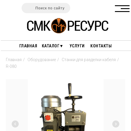
Поиск по сайту
ГЛАВНАЯ
КАТАЛОГ▼
УСЛУГИ
КОНТАКТЫ
Главная
/
Оборудование
/
Станки для разделки кабеля
/
R-080
ГАРАНТИИ
ПОЛЕЗНЫЕ СТАТЬИ
ОПЛАТА И ДОСТАВКА
ПЕРЕРАБОТКА ДРЕВЕСИНЫ
О НАС
ПЕРЕРАБОТКА РЕЗИНЫ
ПЕРЕРАБОТКА ПЛАСТИКА
СТАНКИ ДЛЯ РАЗДЕЛКИ