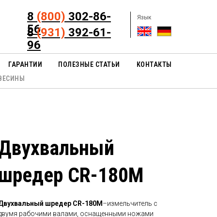
8
(800)
302-86-
Язык
56
8
(931)
392-61-
96
ГАРАНТИИ
ПОЛЕЗНЫЕ СТАТЬИ
КОНТАКТЫ
ВЕСИНЫ
Двухвальный
шредер CR-180M
Двухвальный шредер CR-180M
–измельчитель с
двумя рабочими валами, оснащенными ножами