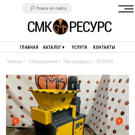
Поиск по сайту
ГЛАВНАЯ
КАТАЛОГ▼
УСЛУГИ
КОНТАКТЫ
Главная
/
Оборудование
/
Пре-шредеры
/
CR-300M
ГАРАНТИИ
ПОЛЕЗНЫЕ СТАТЬИ
ОПЛАТА И ДОСТАВКА
ПЕРЕРАБОТКА ДРЕВЕСИНЫ
О НАС
ПЕРЕРАБОТКА РЕЗИНЫ
ПЕРЕРАБОТКА ПЛАСТИКА
СТАНКИ ДЛЯ РАЗДЕЛКИ