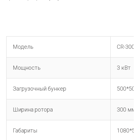
Модель
CR-300M
Мощность
3 кВт
Загрузочный бункер
500*500
Ширина ротора
300 мм
Габариты
1080*57