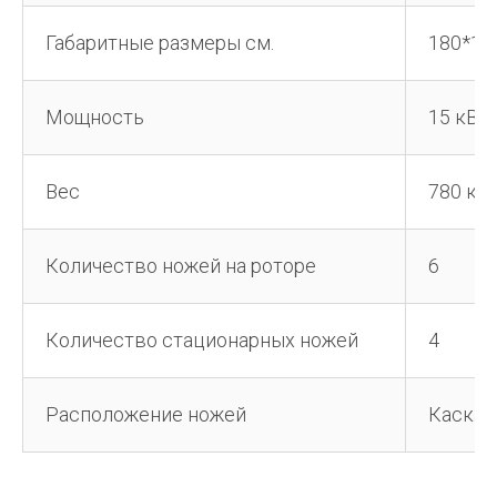
Габаритные размеры см.
180*13
Мощность
15 кВт.
Вес
780 кг.
Количество ножей на роторе
6
Количество стационарных ножей
4
Расположение ножей
Каскад