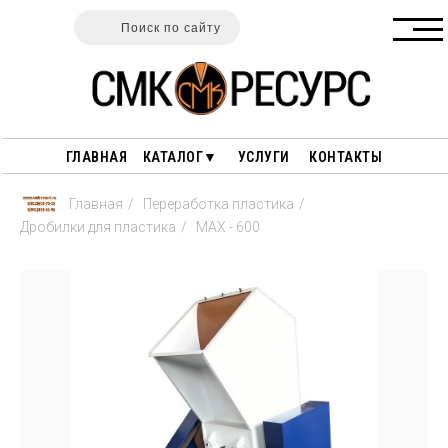
Поиск по сайту
ГЛАВНАЯ
КАТАЛОГ▼
УСЛУГИ
КОНТАКТЫ
Главная
/
Переработка пластика
/
Дробилки для пластика
/
MAX - 600
ГАРАНТИИ
ПОЛЕЗНЫЕ СТАТЬИ
ОПЛАТА И ДОСТАВКА
ПЕРЕРАБОТКА ДРЕВЕСИНЫ
О НАС
ПЕРЕРАБОТКА РЕЗИНЫ
ПЕРЕРАБОТКА ПЛАСТИКА
СТАНКИ ДЛЯ РАЗДЕЛКИ