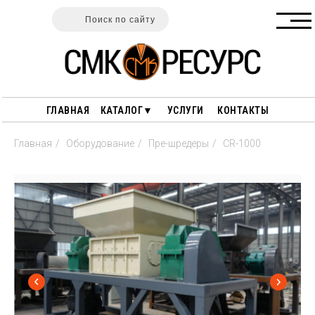
Поиск по сайту
ГЛАВНАЯ
КАТАЛОГ▼
УСЛУГИ
КОНТАКТЫ
Главная
/
Оборудование
/
Пре-шредеры
/
CR-1000
ГАРАНТИИ
ПОЛЕЗНЫЕ СТАТЬИ
ОПЛАТА И ДОСТАВКА
ПЕРЕРАБОТКА ДРЕВЕСИНЫ
О НАС
ПЕРЕРАБОТКА РЕЗИНЫ
ПЕРЕРАБОТКА ПЛАСТИКА
СТАНКИ ДЛЯ РАЗДЕЛКИ