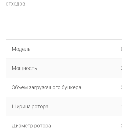
отходов.
Модель
CR
Мощность
2*
Объем загрузочного бункера
2(
Ширина ротора
10
Диаметр ротора
32