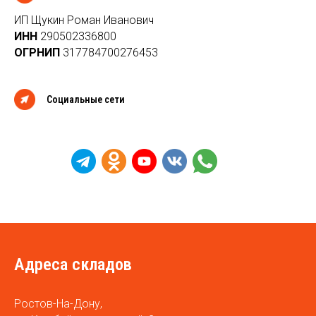
ИП Щукин Роман Иванович
ИНН
290502336800
ОГРНИП
317784700276453
Социальные сети
Адреса складов
Ростов-На-Дону,